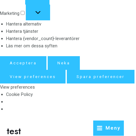
Marketing
Marketing
Hantera alternativ
Hantera tjänster
Hantera {vendor_count}-leverantörer
Läs mer om dessa syften
Acceptera
Neka
View preferences
Spara preferencer
View preferences
Cookie Policy
Hoppa
test
Meny
till
Main