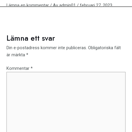
innehåll
Lämna en kommentar
/ Av
admin01
/
februari 27, 2023
Menu
Lämna ett svar
Din e-postadress kommer inte publiceras.
Obligatoriska fält
är märkta
*
Kommentar
*